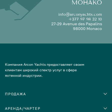
МОНАКО
info@arconyachts.com
+377 97 98 32 10
27-29 Avenue des Papalins
98000 Monaco
Компания Arcon Yachts предоставляет своим
клиентам широкий спектр услуг в сфере
яхтенной индустрии.
ПРОДАЖА
АРЕНДА/ЧАРТЕР
Количество кают
Корпус