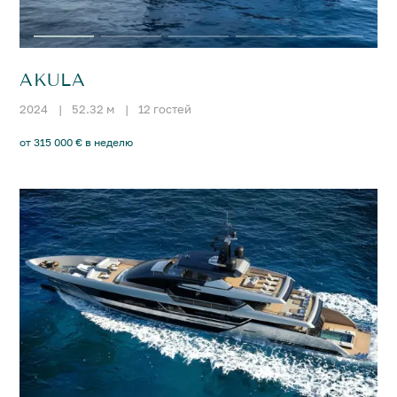
AKULA
2024
|
52.32 м
|
12 гостей
от 315 000 € в неделю