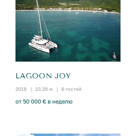
LAGOON JOY
2018
|
23.28 м
|
8 гостей
от 50 000 € в неделю