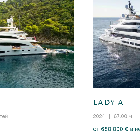
LADY A
стей
2024
|
67.00 м
|
от 680 000 € в 