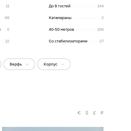
11
До 8 гостей
144
98
Катамараны
2
и
0
40-50 метров
106
12
Со стабилизаторами
37
Верфь
Корпус
€
$
£
₽