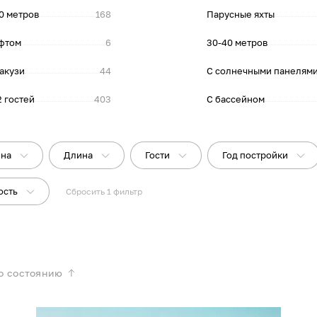
0 метров
168
Парусные яхты
фтом
6
30-40 метров
акузи
44
С солнечными панелям
2 гостей
403
С бассейном
на
Длина
Гости
Год постройки
ость
Сбросить
1
фильтр
о состоянию