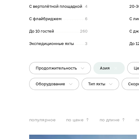
С вертолётной площадкой
4
20-3
С флайбриджем
6
С ли
До 10 гостей
260
С дж
Экспедиционные яхты
3
До 1
Продолжительность
Азия
Це
Оборудование
Тип яхты
Скор
популярное
по цене
по длине
п