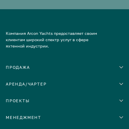
Компания Arcon Yachts предоставляет своим
клиентам широкий спектр услуг в сфере
яхтенной индустрии.
ПРОДАЖА
АРЕНДА/ЧАРТЕР
Количество кают
Корпус
ЕВРОПА
ПРОЕКТЫ
Адриатическое море
МЕНЕДЖМЕНТ
Греция
Италия