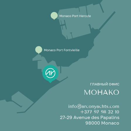
ГЛАВНЫЙ ОФИС
МОНАКО
info@arconyachts.com
+377 97 98 32 10
27-29 Avenue des Papalins
98000 Monaco