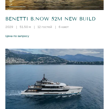
BENETTI B.NOW 52M NEW BUILD
2029
|
51.50 м
|
12 гостей
|
6 кают
Цена по запросу