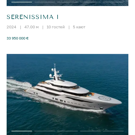
SERENISSIMA I
2024
|
47.00 м
|
10 гостей
|
5 кают
33 950 000 €