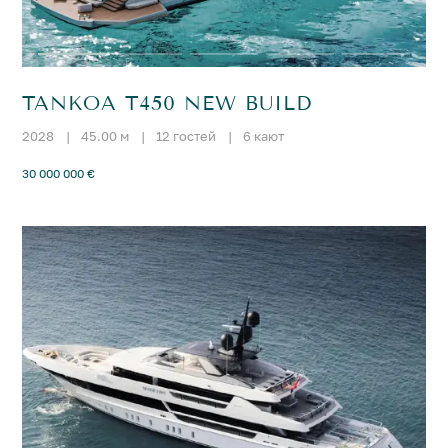
TANKOA T450 NEW BUILD
2028
|
45.00 м
|
12 гостей
|
6 кают
30 000 000 €