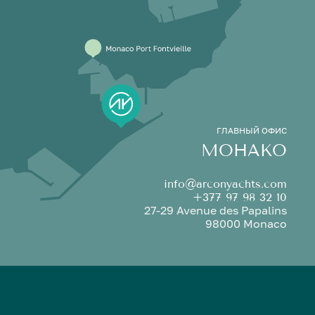
ГЛАВНЫЙ ОФИС
МОНАКО
info@arconyachts.com
+377 97 98 32 10
27-29 Avenue des Papalins
98000 Monaco