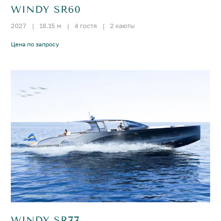
WINDY SR60
2027
|
18.15 м
|
4 гостя
|
2 каюты
Цена по запросу
WINDY SR77