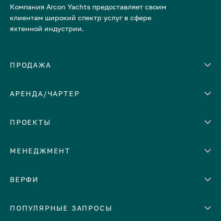
Компания Arcon Yachts предоставляет своим
клиентам широкий спектр услуг в сфере
яхтенной индустрии.
ПРОДАЖА
АРЕНДА/ЧАРТЕР
Количество кают
Корпус
ЕВРОПА
ПРОЕКТЫ
Адриатическое море
МЕНЕДЖМЕНТ
Греция
Италия
Помощь с продажей яхты
ВЕРФИ
Испания
Сдать яхту в аренду
Кипр
Abeking & Rasmussen
ПОПУЛЯРНЫЕ ЗАПРОСЫ
Доверительное управление
Монако
яхтой