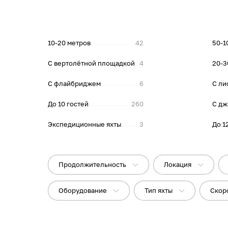
10-20 метров
42
50-1
С вертолётной площадкой
4
20-3
С флайбриджем
6
С ли
До 10 гостей
260
С дж
Экспедиционные яхты
3
До 1
Продолжительность
Локация
Оборудование
Тип яхты
Скор