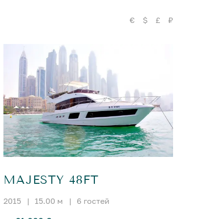
€
$
£
₽
MAJESTY 48FT
2015
|
15.00 м
|
6 гостей