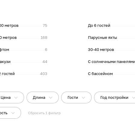
00 метров
75
До 6 гостей
0 метров
168
Парусные яхты
фтом
6
30-40 метров
акузи
44
С солнечными панелям
2 гостей
403
С бассейном
Цена
Длина
Гости
Год постройки
ость
Сбросить
1
фильтр