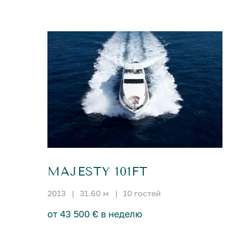
MAJESTY 101FT
2013
|
31.60 м
|
10 гостей
от 43 500 € в неделю