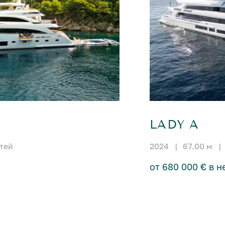
LADY A
стей
2024
|
67.00 м
|
от 680 000 € в 