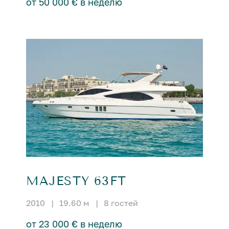
от 50 000 € в неделю
MAJESTY 63FT
2010
|
19.60 м
|
8 гостей
от 23 000 € в неделю