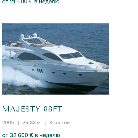
от 21 000 € в неделю
MAJESTY 88FT
2005
|
26.83 м
|
8 гостей
от 32 600 € в неделю