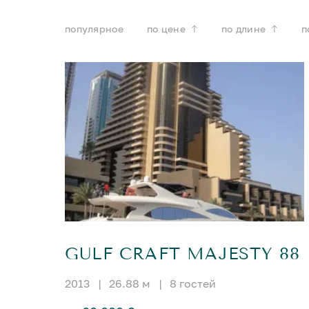
популярное
по цене
по длине
п
GULF CRAFT MAJESTY 88
2013
|
26.88 м
|
8 гостей