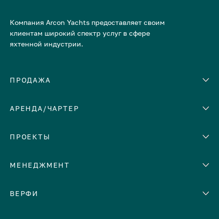
Компания Arcon Yachts предоставляет своим
клиентам широкий спектр услуг в сфере
яхтенной индустрии.
ПРОДАЖА
АРЕНДА/ЧАРТЕР
Количество кают
Корпус
ЕВРОПА
ПРОЕКТЫ
Адриатическое море
МЕНЕДЖМЕНТ
Греция
Италия
Помощь с продажей яхты
ВЕРФИ
Испания
Сдать яхту в аренду
Кипр