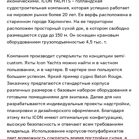
иконическими. ICON YACHTS – голландская
судостроительная компания, которая успешно работает
на мировом рынке более 20 лет. Ее верфь расположена в
старинном городе Харлинген. На ее территории
расположен просторный сухой док, в котором свободно
размещаются суда до 150 м. Он оснащен крановым
оборудованием грузоподъемностью 4,5 тыс. т.
Компания производит суперъяхты по концепции semi-
custom. Яхты Icon Yachts можно найти и в частном
пользовании, и в чартере. В чартере они пользуются
большим успехом. Яркий пример судно Baton Rouge.
Заказчику предлагаются стандартные корпуса
различных размеров с базовым набором оборудования и
готовыми помещениями для экипажа. Далее для них
разрабатываются индивидуальные проекты надстройки,
планировки и дизайнерского оформления. Благодаря
этому яхты ICON имеют оптимальную конфигурацию,
высокую безопасность и отвечают всем требованиям
владельца. Использование корпусов-полуфабрикатов
дает возможность сократить время постройки судна, а