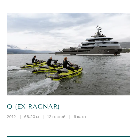
Q (EX RAGNAR)
2012
|
68.20 м
|
12 гостей
|
6 кают