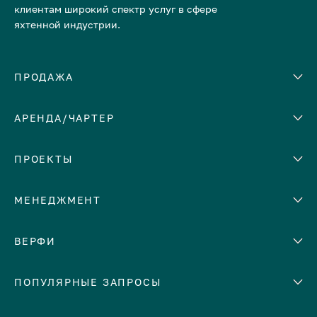
клиентам широкий спектр услуг в сфере
яхтенной индустрии.
ПРОДАЖА
АРЕНДА/ЧАРТЕР
Количество кают
Корпус
ЕВРОПА
ПРОЕКТЫ
Адриатическое море
МЕНЕДЖМЕНТ
Греция
Италия
Помощь с продажей яхты
ВЕРФИ
Испания
Сдать яхту в аренду
Кипр
Abeking & Rasmussen
ПОПУЛЯРНЫЕ ЗАПРОСЫ
Доверительное управление
Монако
яхтой
Admiral
Средиземное море
Ремонт и обслуживание яхт