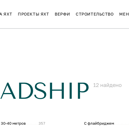
А ЯХТ
ПРОЕКТЫ ЯХТ
ВЕРФИ
СТРОИТЕЛЬСТВО
МЕН
EADSHIP
12
найдено
 30-40 метров
357
С флайбриджем