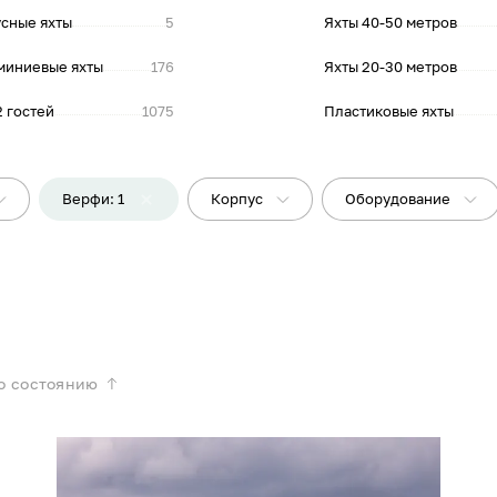
сные яхты
5
Яхты 40-50 метров
миниевые яхты
176
Яхты 20-30 метров
2 гостей
1075
Пластиковые яхты
Верфи: 1
Корпус
Оборудование
о состоянию