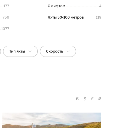
177
С лифтом
4
756
Яхты 50-100 метров
119
1377
Тип яхты
Скорость
€
$
£
₽