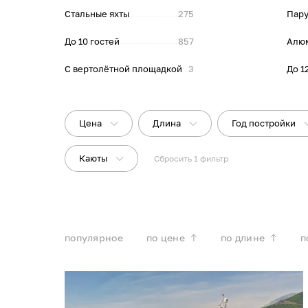
Стальные яхты
275
Пару
До 10 гостей
857
Алю
С вертолётной площадкой
3
До 1
Цена
Длина
Год постройки
Каюты
Сбросить
1
фильтр
популярное
по цене
по длине
п