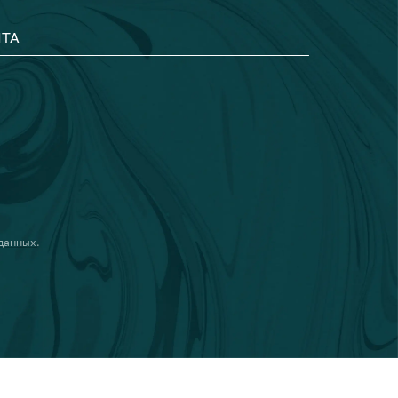
ТА
 данных
.